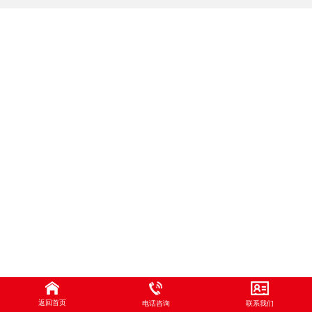
返回首页
电话咨询
联系我们